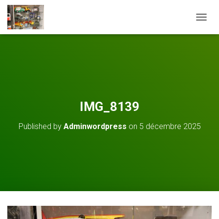
O
U
V
R
I
R
/
F
E
IMG_8139
R
M
Published by
Adminwordpress
on
5 décembre 2025
E
R
L
A
N
A
V
I
G
A