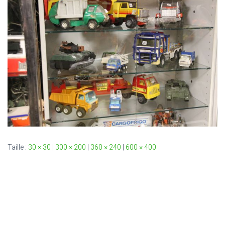
T
I
O
N
Taille :
30 × 30
|
300 × 200
|
360 × 240
|
600 × 400