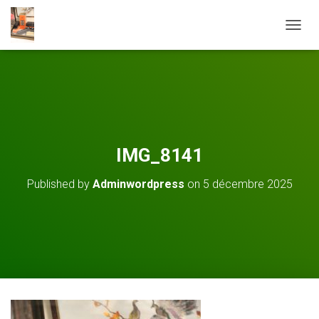
O
U
V
R
I
R
/
F
E
IMG_8141
R
M
Published by
Adminwordpress
on
5 décembre 2025
E
R
L
A
N
A
V
I
G
A