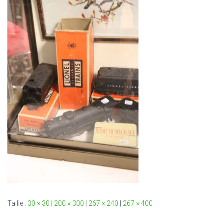
T
I
O
N
Taille :
30 × 30
|
200 × 300
|
267 × 240
|
267 × 400