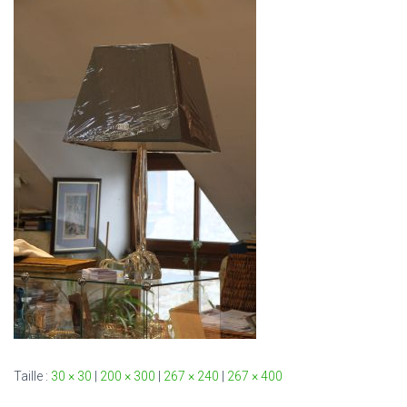
T
I
O
N
Taille :
30 × 30
|
200 × 300
|
267 × 240
|
267 × 400