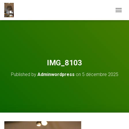
O
U
V
R
I
R
/
F
E
IMG_8103
R
M
Published by
Adminwordpress
on
5 décembre 2025
E
R
L
A
N
A
V
I
G
A